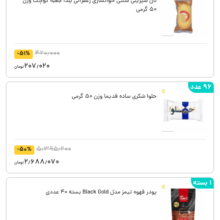
نان شیرینی سنتی خوانساری زعفرانی یلدا جعبه کوچک وزن
50 گرمی
420٫000
-51%
207٫020
تومان
96 عدد
حلوا شکری ساده قدیما وزن 50 گرمی
5٫395٫200
-50%
2٫688٫070
تومان
1 بسته
پودر قهوه تیمز مدل Black Gold بسته 40 عددی