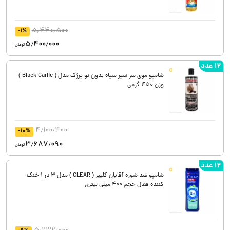
5٫440٫500
-1%
5٫400٫000
تومان
12 عدد
شامپو موی سر سیر سیاه بدون بو پرژک مدل ( Black Garlic )
وزن 450 گرمی
4٫100٫400
-10%
3٫687٫090
تومان
12 عدد
شامپو ضد شوره آقایان کلییر ( CLEAR ) مدل 3 در 1 خنک
کننده فعال حجم 400 میلی لیتری