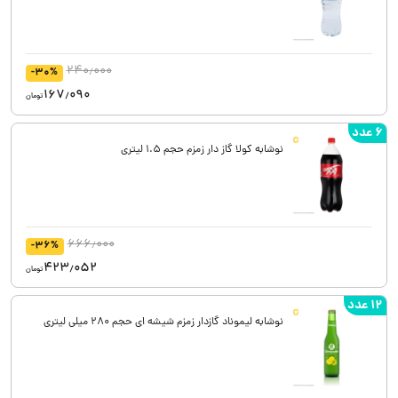
240٫000
-30%
167٫090
تومان
6 عدد
نوشابه کولا گاز دار زمزم حجم 1.5 لیتری
666٫000
-36%
423٫052
تومان
12 عدد
نوشابه لیموناد گازدار زمزم شیشه ای حجم 280 میلی لیتری