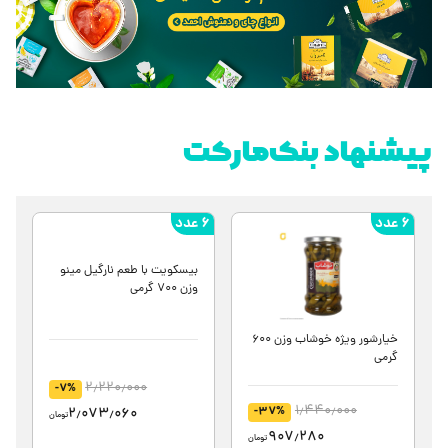
پیشنهاد بنک‌مارکت
6 عدد
6 عدد
1 بسته
خیارشور ویژه خوشاب وزن 600
بیسکویت با طعم نارگیل مینو
گرمی
وزن 700 گرمی
2٫220٫000
1٫440٫000
-7%
-37%
2٫073٫060
907٫280
تومان
تومان