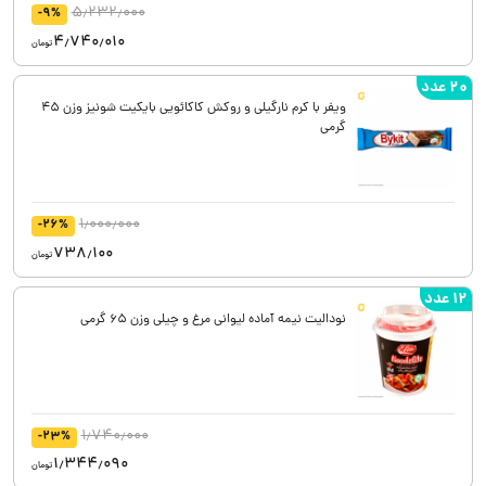
5٫232٫000
-9%
4٫740٫010
تومان
20 عدد
ویفر با کرم نارگیلی و روکش کاکائویی بایکیت شونیز وزن 45
گرمی
1٫000٫000
-26%
738٫100
تومان
12 عدد
نودالیت نیمه آماده لیوانی مرغ و چیلی وزن 65 گرمی
1٫740٫000
-23%
1٫344٫090
تومان