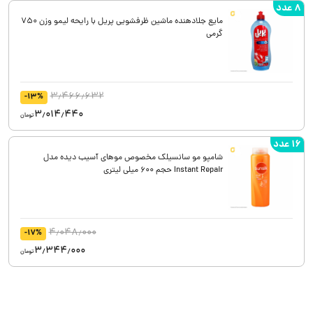
8 عدد
مایع جلادهنده ماشین ظرفشویی پریل با رایحه لیمو وزن 750
گرمی
3٫466٫632
-13%
3٫014٫440
تومان
16 عدد
شامپو مو سانسیلک مخصوص موهای آسیب دیده مدل
Instant Repair حجم 600 میلی لیتری
4٫048٫000
-17%
3٫344٫000
تومان