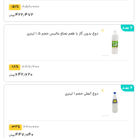
858٫000
-51%
422٫472
تومان
6 عدد
دوغ بدون گاز با طعم نعناع عالیس حجم 1.5 لیتری
787٫200
-18%
642٫620
تومان
6 عدد
دوغ آبعلی حجم 1 لیتری
660٫000
-32%
447٫040
تومان