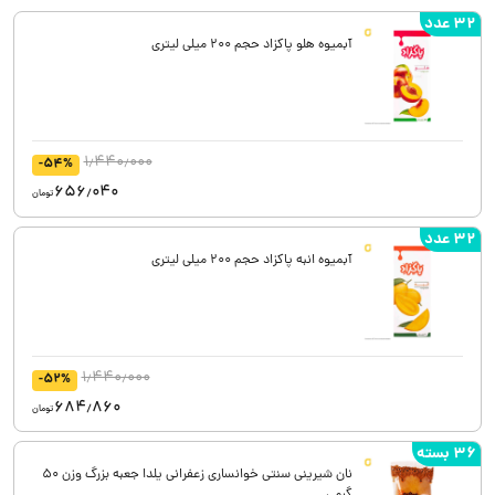
32 عدد
آبمیوه هلو پاکزاد حجم 200 میلی لیتری
1٫440٫000
-54%
656٫040
تومان
32 عدد
آبمیوه انبه پاکزاد حجم 200 میلی لیتری
1٫440٫000
-52%
684٫860
تومان
36 بسته
نان شیرینی سنتی خوانساری زعفرانی یلدا جعبه بزرگ وزن 50