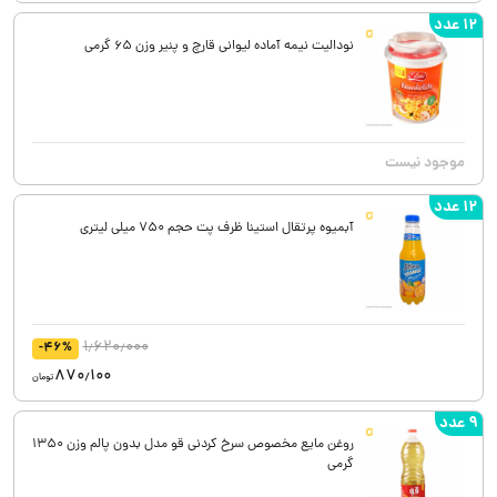
12 عدد
نودالیت نیمه آماده لیوانی قارچ و پنیر وزن 65 گرمی
موجود نیست
12 عدد
آبمیوه پرتقال استینا ظرف پت حجم 750 میلی لیتری
1٫620٫000
-46%
870٫100
تومان
9 عدد
روغن مایع مخصوص سرخ کردنی قو مدل بدون پالم وزن 1350
گرمی