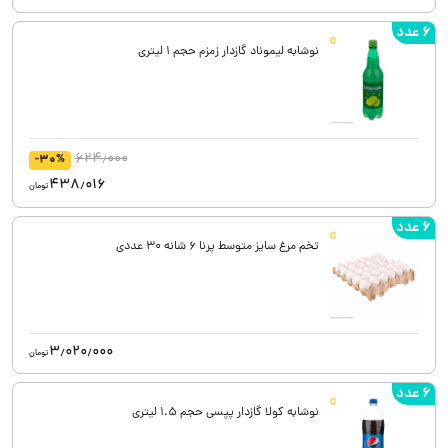
6 عدد
نوشابه لیموناد گازدار زمزم حجم 1 لیتری
624٫000
-30%
438٫016
تومان
6 عدد
تخم مرغ سایز متوسط پرنا 6 شانه 30 عددی
3٫020٫000
تومان
6 عدد
نوشابه کولا گازدار پپسی حجم 1.5 لیتری