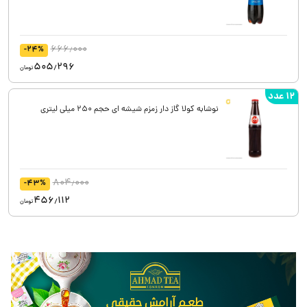
666٫000
-24%
505٫296
تومان
12 عدد
نوشابه کولا گاز دار زمزم شیشه ای حجم 250 میلی لیتری
804٫000
-43%
456٫112
تومان