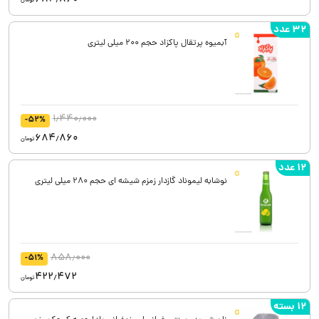
تومان
32 عدد
آبمیوه پرتقال پاکزاد حجم 200 میلی لیتری
1٫440٫000
-52%
684٫860
تومان
12 عدد
نوشابه لیموناد گازدار زمزم شیشه ای حجم 280 میلی لیتری
858٫000
-51%
422٫472
تومان
12 بسته