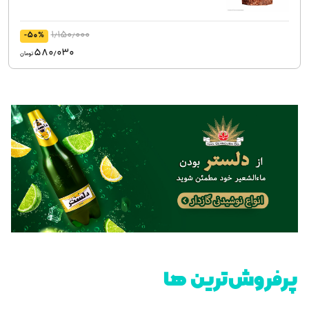
1٫150٫000
-50%
580٫030
تومان
پرفروش‌ترین ها